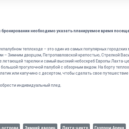
ри бронировании необходимо указать планируемое время посеще
хпалубном теплоходе – это один из самых популярных городских
ми – Зимним дворцом, Петропавловской крепостью, Стрелкой Вас
де летающей тарелки и самый высокий небоскреб Европы Лахта-це
ольшой прогулочной палубой с обзорным видом. На борту теплох
алатик или капучино с десертом, чтобы сделать свое путешествие
иобрести индивидуальный плед.
 острова
Зимний дворец
Лахта-центр
Газпром Арена