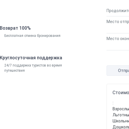
Продолжит
Место отпр
Возврат 100%
Бесплатная отмена бронирования
Место окон
Круглосуточная поддержка
24/7 поддержка туристов во время
Отпр
путешествия
Стоимо
:
Взрослы
Льготны
Школьник
Дошколь