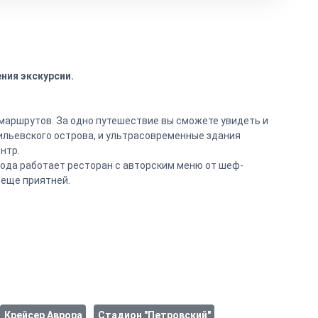
ния экскурсии.
 маршрутов. За одно путешествие вы сможете увидеть и
ильевского острова, и ультрасовременные здания
нтр.
ода работает ресторан с авторским меню от шеф-
 еще приятней.
Крейсер Аврора
Стадион "Петровский"