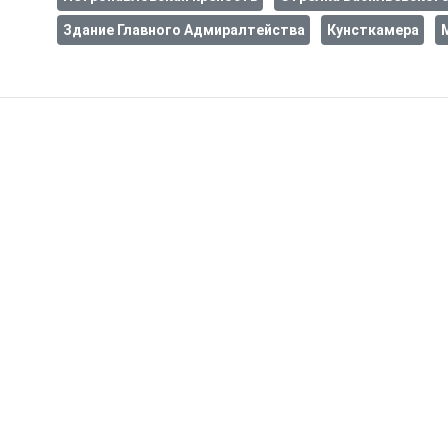
Здание Главного Адмиралтейства
Кунсткамера
Подписывайтесь на нашу рассылку *
*Никакого спама и навязчивой рекламы.
Только скидки, спецпредложения, подарки и полезная информация.