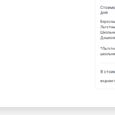
Стоимо
дни:
Взрослы
Льготны
Школьник
Дошколь
*Льготн
школьни
В стои
водная 