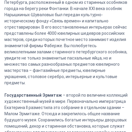
Петербурга, расположенный в одном из старинных особняков
города на берегу реки Фонтанки. В начале XXI века особняк
Нарышкиных-Шуваловых был передан культурно-
историческому фонду «Связь времен» и капитально
отреставрирован. В его восстановленных интерьерах сейчас
представлены более 4000 ювелирных шедевров российских
мастеров, среди которых почетное место занимают изделия
знаменитой фирмы Фаберже. Вы полюбуетесь
великолепными залами старинного петербургского особняка,
увидите не только знаменитые пасхальные яйца, но и
множество самых разнообразных предметов ювелирного
мастерства – фантазийные предметы, ювелирные
украшения, столовое серебро, интерьерные и культовые
предметы.
Государственный Эрмитаж
– второй по величине коллекций
художественный музей в мире. Первоначально императрица
Екатерина II разместила это собрание в отдельном здании –
Малом Эрмитаже. Отсюда и закрепилось общее название
будущего музея. Сохранились богатые интерьеры дворцовых
помещений, декор и старинная обстановка, которые служат