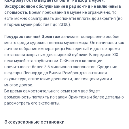
Каждому гостю выдаётся билет на вход в музей.
Экскурсионное обслуживание и радио-гид не включены в
стоимость.
Время пребывания в музее не ограничено, то
есть можно осматривать экспонаты вплоть до закрытия (во
вторник музей работает до 20:00).
Государственный Эрмитаж
занимает совершенно особое
место среди художественных музеев мира. Он начинался как
личное собрание императрицы Екатерины II и долгое время
оставался закрытым для широкой публики. В середине XIX
века музей стал публичным. Сейчас его коллекции
насчитывают более 3,5 миллионов экспонатов. Среди них
шедевры Леонардо да Винчи, Рембрандта, античная
скульптура, египетские древности, настоящая мумия и
многое другое.
Во время самостоятельного осмотра у вас будет
возможность погулять по залам Эрмитажа и более детально
рассмотреть его экспонаты.
Экскурсионные остановки: