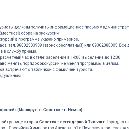
0) туристы должны получить информационное письмо у администрат
(местное!) сбора на экскурсии.
кскурсий в программе указано примерное.
часа, тел. 88002503909 (звонок бесплатный) или 89062388305. Вс
в в службу приема.
асчетный час в отеле: заселение в 14:00, выселение до 12:00
раво менять порядок экскурсий, не меняя программы в целом.
тов встречают с табличкой с фамилией туриста.
видуальным.
оролей» (Маршрут: г. Советск - г. Неман)
кой границе в город
Советск - легендарный Тильзит.
Город, кот
рт, Российский император Александр1 и Прусская королевская ч