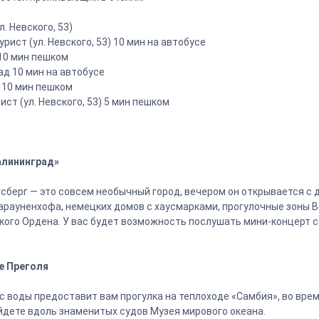
л. Невского, 53)
рист (ул. Невского, 53) 10 мин на автобусе
10 мин пешком
ад 10 мин на автобусе
, 10 мин пешком
ист (ул. Невского, 53) 5 мин пешком
Калининград»
сберг — это совсем необычный город, вечером он открывается с 
рауненхофа, немецких домов с хаусмарками, прогулочные зоны В
кого Ордена. У вас будет возможность послушать мини-концерт с
е Преголя
с воды предоставит вам прогулка на теплоходе «Самбия», во вре
йдете вдоль знаменитых судов Музея мирового океана.