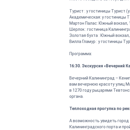
Турист : у гостиницы Турист (у
Академическая: у гостиницы Ту
Мартон Палас: Южный вокзал, 
Шерлок : гостиница Калинингр
Золотая бухта : Южный вокзал
Вилла Гламур : у гостиницы Тур
Программа:
16:30. Экскурсия «Вечерний 
Вечерний Калининград – Кениг
вам вечернюю красоту улиц Ма
в 1270 году рыцарями Тевтонс
органа.
Теплоходная прогулка по рек
А возможность увидеть город 
Калининградского порта и про