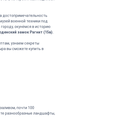
дна достопримечательность
музей военной техники под
 городу, окунёмся в историю
денский замок Рагнит (15в).
ептам, узнаем секреты
ыра вы сможете купить в
заливом, почти 100
дите разнообразные ландшафты,