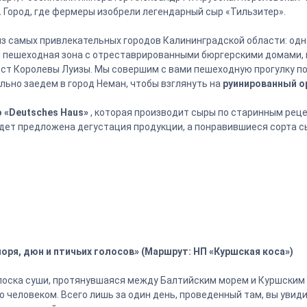
.
Город, где фермеры изобрели легендарный сыр «Тильзитер».
 из самых привлекательных городов Калининградской области: о
я пешеходная зона с отреставрированными бюргерскими домами, 
ост Королевы Луизы. Мы совершим с вами пешеходную прогулку по
льно заедем в город Неман, чтобы взглянуть на
руинированный ор
 «Deutsches Haus»
, которая производит сыры по старинным рец
удет предложена дегустация продукции, а понравившиеся сорта с
моря, дюн и птичьих голосов» (Маршрут: НП «Куршская коса»)
лоска суши, протянувшаяся между Балтийским морем и Куршским 
о человеком. Всего лишь за один день, проведенный там, вы уви