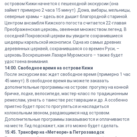
островом Кижи начнется с пешеходной экскурсии (она
займет примерно 2 часа 15 минут). Дома, амбары, мельницы,
северные храмы – здесь все дышит благородной стариной.
Центром ансамбля Кижского погоста считается 22-главая
Преображенская церковь, овеянная множеством легенд. В
соседней Покровской церкви вы увидите сохранившиеся
шедевры карельской иконописи. Одна из самых древних
деревянных церквей, сохранившаяся со времен Руси, –
церковь Воскрешения Лазаря Муромского – также будет
удостоена внимания.
14:00. Свободное время на острове Кижи
После экскурсии вас ждет свободное время (примерно 1 час
45 минут). В свободное время вы можете заказать
дополнительные программы на острове: прогулку на конной
бричке, лодке, велосипеде, мастер-класс по традиционным
ремеслам, узнать о таинстве реставрации и др. А особенно
приятно будет просто прогуляться и насладиться
колокольным звоном, раздающимся над островом.
Дополнительные программы заказываются и оплачиваются
на месте. Гид подскажет, как это можно будет сделать.
15:45. Трансфер на «Метеоре» в Петрозаводск