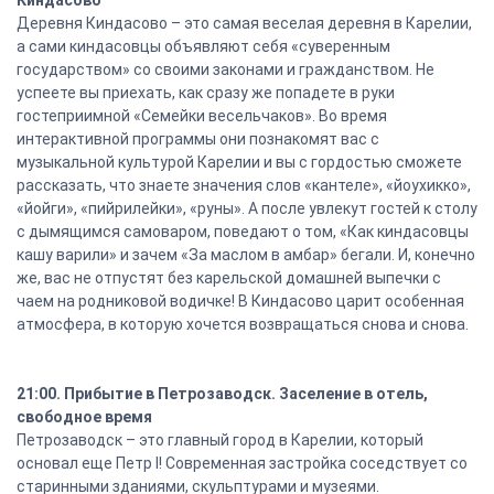
Киндасово
Деревня Киндасово – это самая веселая деревня в Карелии,
а сами киндасовцы объявляют себя «суверенным
государством» со своими законами и гражданством. Не
успеете вы приехать, как сразу же попадете в руки
гостеприимной «Семейки весельчаков». Во время
интерактивной программы они познакомят вас с
музыкальной культурой Карелии и вы с гордостью сможете
рассказать, что знаете значения слов «кантеле», «йоухикко»,
«йойги», «пийрилейки», «руны». А после увлекут гостей к столу
с дымящимся самоваром, поведают о том, «Как киндасовцы
кашу варили» и зачем «За маслом в амбар» бегали. И, конечно
же, вас не отпустят без карельской домашней выпечки с
чаем на родниковой водичке! В Киндасово царит особенная
атмосфера, в которую хочется возвращаться снова и снова.
21:00. Прибытие в Петрозаводск. Заселение в отель,
свободное время
Петрозаводск – это главный город в Карелии, который
основал еще Петр I! Современная застройка соседствует со
старинными зданиями, скульптурами и музеями.