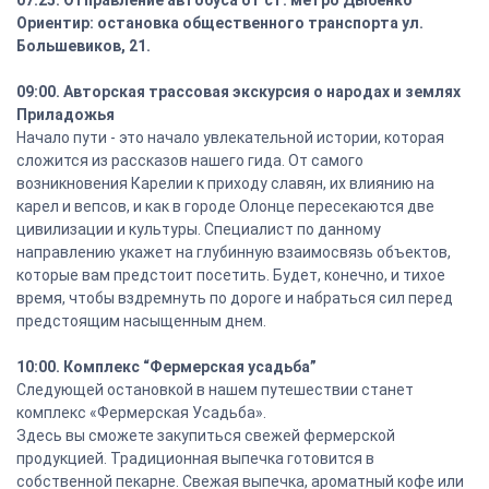
07:25. Отправление автобуса от ст. метро Дыбенко
Ориентир: остановка общественного транспорта ул.
Большевиков, 21.
09:00. Авторская трассовая экскурсия о народах и землях
Приладожья
Начало пути - это начало увлекательной истории, которая
сложится из рассказов нашего гида. От самого
возникновения Карелии к приходу славян, их влиянию на
карел и вепсов, и как в городе Олонце пересекаются две
цивилизации и культуры. Специалист по данному
направлению укажет на глубинную взаимосвязь объектов,
которые вам предстоит посетить. Будет, конечно, и тихое
время, чтобы вздремнуть по дороге и набраться сил перед
предстоящим насыщенным днем.
10:00. Комплекс “Фермерская усадьба”
Следующей остановкой в нашем путешествии станет
комплекс «Фермерская Усадьба».
Здесь вы сможете закупиться свежей фермерской
продукцией. Традиционная выпечка готовится в
собственной пекарне. Свежая выпечка, ароматный кофе или