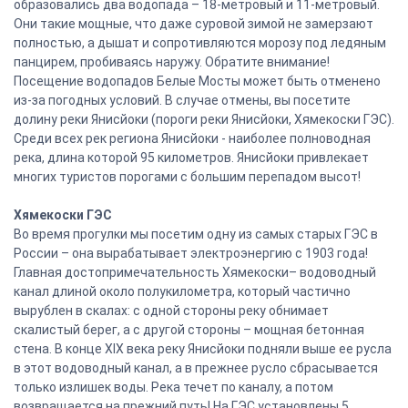
образовались два водопада – 18-метровый и 11-метровый.
Они такие мощные, что даже суровой зимой не замерзают
полностью, а дышат и сопротивляются морозу под ледяным
панцирем, пробиваясь наружу. Обратите внимание!
Посещение водопадов Белые Мосты может быть отменено
из-за погодных условий. В случае отмены, вы посетите
долину реки Янисйоки (пороги реки Янисйоки, Хямекоски ГЭС).
Среди всех рек региона Янисйоки - наиболее полноводная
река, длина которой 95 километров. Янисйоки привлекает
многих туристов порогами с большим перепадом высот!
Хямекоски ГЭС
Во время прогулки мы посетим одну из самых старых ГЭС в
России – она вырабатывает электроэнергию с 1903 года!
Главная достопримечательность Хямекоски– водоводный
канал длиной около полукилометра, который частично
вырублен в скалах: с одной стороны реку обнимает
скалистый берег, а с другой стороны – мощная бетонная
стена. В конце XIX века реку Янисйоки подняли выше ее русла
в этот водоводный канал, а в прежнее русло сбрасывается
только излишек воды. Река течет по каналу, а потом
возвращается на прежний путь! На ГЭС установлены 5