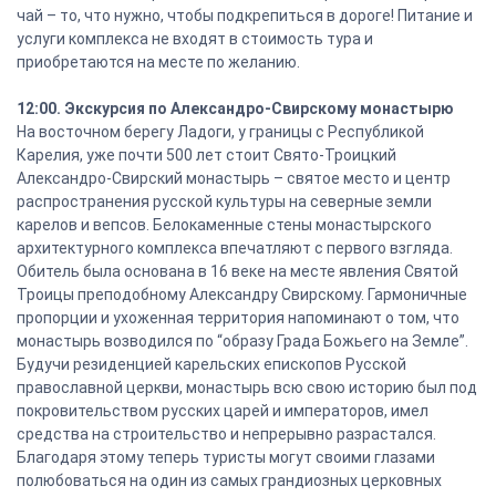
чай – то, что нужно, чтобы подкрепиться в дороге! Питание и
услуги комплекса не входят в стоимость тура и
приобретаются на месте по желанию.
12:00. Экскурсия по Александро-Свирскому монастырю
На восточном берегу Ладоги, у границы с Республикой
Карелия, уже почти 500 лет стоит Свято-Троицкий
Александро-Свирский монастырь – святое место и центр
распространения русской культуры на северные земли
карелов и вепсов. Белокаменные стены монастырского
архитектурного комплекса впечатляют с первого взгляда.
Обитель была основана в 16 веке на месте явления Святой
Троицы преподобному Александру Свирскому. Гармоничные
пропорции и ухоженная территория напоминают о том, что
монастырь возводился по “образу Града Божьего на Земле”.
Будучи резиденцией карельских епископов Русской
православной церкви, монастырь всю свою историю был под
покровительством русских царей и императоров, имел
средства на строительство и непрерывно разрастался.
Благодаря этому теперь туристы могут своими глазами
полюбоваться на один из самых грандиозных церковных