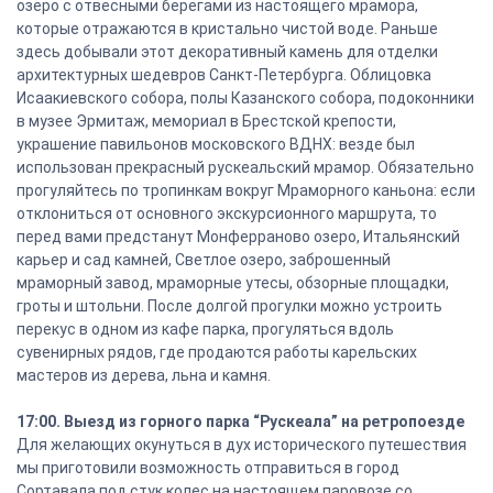
озеро с отвесными берегами из настоящего мрамора,
которые отражаются в кристально чистой воде. Раньше
здесь добывали этот декоративный камень для отделки
архитектурных шедевров Санкт-Петербурга. Облицовка
Исаакиевского собора, полы Казанского собора, подоконники
в музее Эрмитаж, мемориал в Брестской крепости,
украшение павильонов московского ВДНХ: везде был
использован прекрасный рускеальский мрамор. Обязательно
прогуляйтесь по тропинкам вокруг Мраморного каньона: если
отклониться от основного экскурсионного маршрута, то
перед вами предстанут Монферраново озеро, Итальянский
карьер и сад камней, Светлое озеро, заброшенный
мраморный завод, мраморные утесы, обзорные площадки,
гроты и штольни. После долгой прогулки можно устроить
перекус в одном из кафе парка, прогуляться вдоль
сувенирных рядов, где продаются работы карельских
мастеров из дерева, льна и камня.
17:00. Выезд из горного парка “Рускеала” на ретропоезде
Для желающих окунуться в дух исторического путешествия
мы приготовили возможность отправиться в город
Сортавала под стук колес на настоящем паровозе со