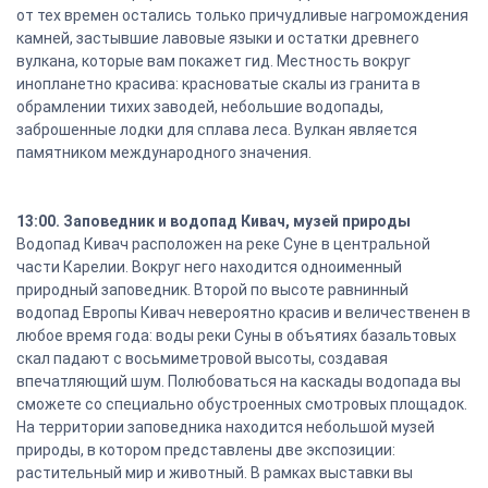
от тех времен остались только причудливые нагромождения
камней, застывшие лавовые языки и остатки древнего
вулкана, которые вам покажет гид. Местность вокруг
инопланетно красива: красноватые скалы из гранита в
обрамлении тихих заводей, небольшие водопады,
заброшенные лодки для сплава леса. Вулкан является
памятником международного значения.
13:00. Заповедник и водопад Кивач, музей природы
Водопад Кивач расположен на реке Суне в центральной
части Карелии. Вокруг него находится одноименный
природный заповедник. Второй по высоте равнинный
водопад Европы Кивач невероятно красив и величественен в
любое время года: воды реки Суны в объятиях базальтовых
скал падают с восьмиметровой высоты, создавая
впечатляющий шум. Полюбоваться на каскады водопада вы
сможете со специально обустроенных смотровых площадок.
На территории заповедника находится небольшой музей
природы, в котором представлены две экспозиции:
растительный мир и животный. В рамках выставки вы