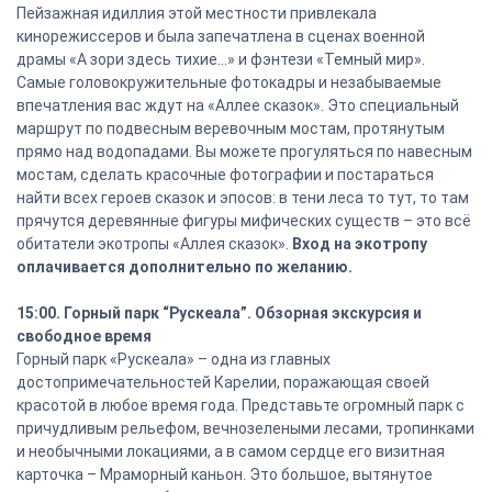
Пейзажная идиллия этой местности привлекала
кинорежиссеров и была запечатлена в сценах военной
драмы «А зори здесь тихие…» и фэнтези «Темный мир».
Самые головокружительные фотокадры и незабываемые
впечатления вас ждут на «Аллее сказок». Это специальный
маршрут по подвесным веревочным мостам, протянутым
прямо над водопадами. Вы можете прогуляться по навесным
мостам, сделать красочные фотографии и постараться
найти всех героев сказок и эпосов: в тени леса то тут, то там
прячутся деревянные фигуры мифических существ – это всё
обитатели экотропы «Аллея сказок».
Вход на экотропу
оплачивается дополнительно по желанию.
15:00. Горный парк “Рускеала”. Обзорная экскурсия и
свободное время
Горный парк «Рускеала» – одна из главных
достопримечательностей Карелии, поражающая своей
красотой в любое время года. Представьте огромный парк с
причудливым рельефом, вечнозелеными лесами, тропинками
и необычными локациями, а в самом сердце его визитная
карточка – Мраморный каньон. Это большое, вытянутое