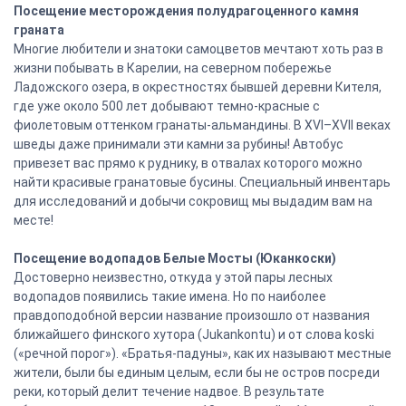
Посещение месторождения полудрагоценного камня
граната
Многие любители и знатоки самоцветов мечтают хоть раз в
жизни побывать в Карелии, на северном побережье
Ладожского озера, в окрестностях бывшей деревни Кителя,
где уже около 500 лет добывают темно-красные с
фиолетовым оттенком гранаты-альмандины. В XVI–XVII веках
шведы даже принимали эти камни за рубины! Автобус
привезет вас прямо к руднику, в отвалах которого можно
найти красивые гранатовые бусины. Специальный инвентарь
для исследований и добычи сокровищ мы выдадим вам на
месте!
Посещение водопадов Белые Мосты (Юканкоски)
Достоверно неизвестно, откуда у этой пары лесных
водопадов появились такие имена. Но по наиболее
правдоподобной версии название произошло от названия
ближайшего финского хутора (Jukankontu) и от слова koski
(«речной порог»). «Братья-падуны», как их называют местные
жители, были бы единым целым, если бы не остров посреди
реки, который делит течение надвое. В результате