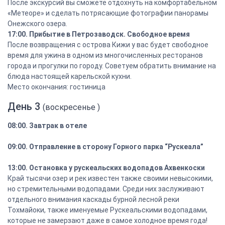
После экскурсий вы сможете отдохнуть на комфортабельном
«Метеоре» и сделать потрясающие фотографии панорамы
Онежского озера.
17:00. Прибытие в Петрозаводск. Свободное время
После возвращения с острова Кижи у вас будет свободное
время для ужина в одном из многочисленных ресторанов
города и прогулки по городу. Советуем обратить внимание на
блюда настоящей карельской кухни.
Место окончания: гостиница
День 3
(воскресенье )
08:00. Завтрак в отеле
09:00. Отправление в сторону Горного парка “Рускеала”
13:00. Остановка у рускеальских водопадов Ахвенкоски
Край тысячи озер и рек известен также своими невысокими,
но стремительными водопадами. Среди них заслуживают
отдельного внимания каскады бурной лесной реки
Тохмайоки, также именуемые Рускеальскими водопадами,
которые не замерзают даже в самое холодное время года!