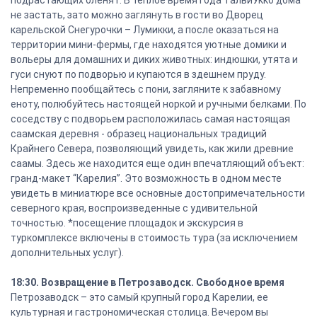
подрастающих оленят. В теплое время года ТалвиУкко дома
не застать, зато можно заглянуть в гости во Дворец
карельской Снегурочки – Лумикки, а после оказаться на
территории мини-фермы, где находятся уютные домики и
вольеры для домашних и диких животных: индюшки, утята и
гуси снуют по подворью и купаются в здешнем пруду.
Непременно пообщайтесь с пони, загляните к забавному
еноту, полюбуйтесь настоящей норкой и ручными белками. По
соседству с подворьем расположилась самая настоящая
саамская деревня - образец национальных традиций
Крайнего Севера, позволяющий увидеть, как жили древние
саамы. Здесь же находится еще один впечатляющий объект:
гранд-макет “Карелия”. Это возможность в одном месте
увидеть в миниатюре все основные достопримечательности
северного края, воспроизведенные с удивительной
точностью. *посещение площадок и экскурсия в
туркомплексе включены в стоимость тура (за исключением
дополнительных услуг).
18:30. Возвращение в Петрозаводск. Свободное время
Петрозаводск – это самый крупный город Карелии, ее
культурная и гастрономическая столица. Вечером вы