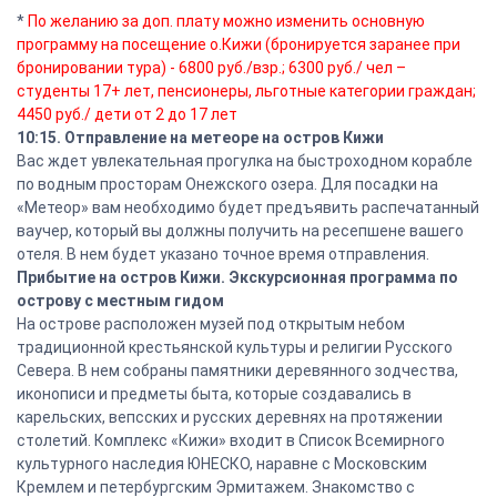
*
По желанию за доп. плату можно изменить основную
программу на посещение о.Кижи (бронируется заранее при
бронировании тура) - 6800 руб./взр.; 6300 руб./ чел –
студенты 17+ лет, пенсионеры, льготные категории граждан;
4450 руб./ дети от 2 до 17 лет
10:15. Отправление на метеоре на остров Кижи
Вас ждет увлекательная прогулка на быстроходном корабле
по водным просторам Онежского озера. Для посадки на
«Метеор» вам необходимо будет предъявить распечатанный
ваучер, который вы должны получить на ресепшене вашего
отеля. В нем будет указано точное время отправления.
Прибытие на остров Кижи. Экскурсионная программа по
острову с местным гидом
На острове расположен музей под открытым небом
традиционной крестьянской культуры и религии Русского
Севера. В нем собраны памятники деревянного зодчества,
иконописи и предметы быта, которые создавались в
карельских, вепсских и русских деревнях на протяжении
столетий. Комплекс «Кижи» входит в Список Всемирного
культурного наследия ЮНЕСКО, наравне с Московским
Кремлем и петербургским Эрмитажем. Знакомство с