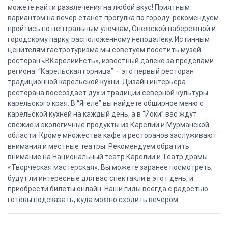
можете найти развлечения на любой вкус! Приятным
вариантом на вечер станет прогулка по городу: рекомендуем
пройтись по центральным улочкам, Онежской набережной и
городскому парку, расположенному неподалеку. Истинным
ценителям гастротуризма мы советуем посетить музей-
ресторан «ВКарелииЕсть», известный далеко за пределами
региона. “Карельская горница” – это первый ресторан
традиционной карельской кухни. Дизайн интерьера
ресторана воссоздает дух и традиции северной культуры
карельского края. В “Ягеле” вы найдете обширное меню с
карельской кухней на каждый день, а в “Йоки” вас ждут
свежие и экологичные продукты из Карелии и Мурманской
области. Кроме множества кафе и ресторанов заслуживают
внимания и местные театры. Рекомендуем обратить
внимание на Национальный театр Карелии и Театр драмы
«Творческая мастерская». Вы можете заранее посмотреть,
будут ли интересные для вас спектакли в этот день, и
приобрести билеты онлайн. Наши гиды всегда с радостью
готовы подсказать, куда можно сходить вечером.