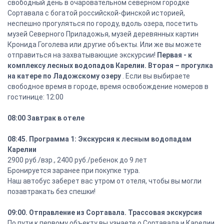
свободный день в очаровательном северном городке
Сортавала с богатой российской-финской историей,
неспешно прогуляться по городу, вдоль озера, посетить
музей Северного Приладожья, музей деревянных картин
Кронида Гоголева или другие объекты. Или же вы можете
отправиться на захватывающие экскурсии!
Первая - к
комплексу лесных водопадов Карелии. Вторая – прогулка
на катере по Ладожскому озеру
. Если вы выбираете
свободное время в городе, время освобождение номеров в
гостинице: 12:00
08:00 Завтрак в отеле
08:45. Программа 1: Экскурсия к лесным водопадам
Карелии
2900 руб./взр., 2400 руб./ребенок до 9 лет
Бронируется заранее при покупке тура.
Наш автобус заберет вас утром от отеля, чтобы вы могли
позавтракать без спешки!
09:00. Отправление из Сортавала. Трассовая экскурсия
По пути к первому объекту вы узнаете о Сортавала и Карелии