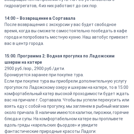
гидроагрегатов, 4 из них работают до сих пор.
14:00 – Возвращение в Сортавала
После возвращения с экскурсии у вас будет свободное
время, когда вы сможете самостоятельно пообедать в кафе
города и попробовать местную кухню. Наш автобус привезет
вас в центр города.
15:00. Программа 2: Водная прогулка по Ладожским
шхерам на катере
2900 руб./взр., 2900 руб./дети.
Бронируется заранее при покупке тура.
Если при покупке тура вы приобрели дополнительную услугу
прогулок по Ладожскому озеру и шхерам на катере, то в 15:00
комфортабельный катер высокой проходимости будет ждать
вас на причале г. Сортавала. Чтобы вы успели перекусить или
взять еду с собой на прогулку, мы заглянем в рыбный магазин
около причала. В наличии имеются калитки, пирожки, горячие
блюда и супы. На комфортабельном катере вы проплывете
вдоль гряды «карельских фьордов» и увидите
фантастические природные красоты Ладоги: