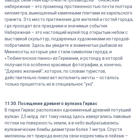
завода. Визитная карточка Петрозаводска – Онежская
набережная – это променад протяженностью почти полтора
километра, вымощенный каменными плитами из карельского
гранита. Это место притяжения для жителей и гостей города,
где проходят все праздники и значимые события.
Набережная – это настоящий музей под открытым небом с
выставкой скульптур, подаренных художниками из городов-
побратимов. Здесь вы увидите и знаменитых рыбаков из
Миннесоты, которые уже стали символом города, и
«Тюбингенское панно» из Германии, и ротонду, в которой
получаются особенно красивые фотографии, и, конечно,
“Дерево желаний”, которое, по словам туристов,
действительно помогает исполнить мечты – осталось
только прошептать их в специальное “ухо”.
11:30. Посещение древнего вулкана Гирвас
В парке Гирвас расположен одноименный древний потухший
вулкан: 2,5 млрд. лет тому назад здесь извергались лавовые
потоки на поверхность земли, а в небо выбрасывались
вулканические бомбы диаметром более 1 метра. Спустя
миллионы лет природа внесла свои коррективы в пейзаж –