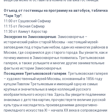
вещи Вы можете оставить в комнате багажа гостиницы.
Отъезд от гостиницы на программу на автобусе, табличка
"Тари Тур":
11:00 от Сущевский Сафмар
11:15 от Лесная Сафмар
11:30 от Азимут Аэростар
Экскурсия по Замоскворечью
. Замоскворечье –
исторический район старой Москвы - настоящий музей-
заповедник под открытым небом, один из немногих районов в
Москве, где сохранился дух старого города. Вы узнаете, как и
почему именно в Замоскворечье появилась Третьяковская
галерея, а также услышите и многие другие занимательные
факты из истории Замоскворечья.
Посещение Третьяковской галереи
. Третьяковская галерея
– художественный музей Москвы, основанный в 1856 году
купцом Павлом Третьяковым и имеющий одну из самых
крупных и значительных в мире коллекций русского
изобразительного искусства. Здесь Вы увидите подлинники
знакомых с детства картин, прочувствуете величие русской
культуры и насладитесь произведениями декоративно-
прикладного искусства XI – начала XX века в сопровождении