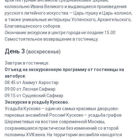
архитектурный ансамбль средневековья: церкви,
колокольню Ивана Великого и выдающиеся произведения
русского литейного искусства — Царь-пушку и Царь-колокол,
а также уникальные интерьеры Успенского, Архангельского,
Благовещенского соборов.
Окончание экскурсии в центре города не позднее 15.00
Самостоятельное возвращение в гостиницу.
День 3
(воскресенье)
Завтрак в гостинице.
Отъезд на экскурсионную программу от гостиницы на
автобусе
:
08:45 от Азимут Аэростар
09:00 от Лесная Сафмар
09:15 от Сущевский Сафмар
Экскурсия в усадьбу Кусково.
Усадьба Кусково – один из самых красивых дворцово-
парковых ансамблей России! Кусково – усадьба графов
Шереметевых на востоке современной Москвы,
сохранившаяся практически без изменений со второй
половины XVIII века. На территории ансамбля находятся