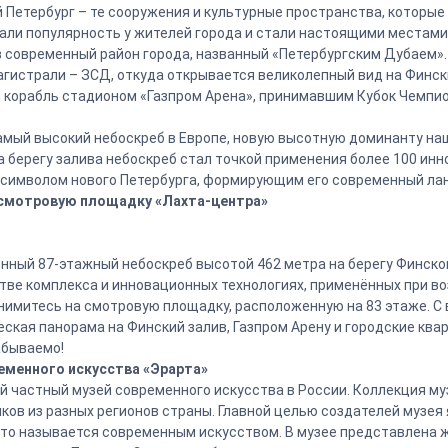
 Петербург – те сооружения и культурные пространства, которые
вали популярность у жителей города и стали настоящими местами
 в современный район города, названный «Петербургским Дубаем»
агистрали – ЗСД, откуда открывается великолепный вид на Финск
 корабль стадионом «Газпром Арена», принимавшим Кубок Чемпио
самый высокий небоскреб в Европе, новую высотную доминанту на
 берегу залива небоскреб стал точкой применения более 100 ин
 символом нового Петербурга, формирующим его современный ла
 смотровую площадку «Лахта-центра»
нный 87-этажный небоскреб высотой 462 метра на берегу Финског
стве комплекса и инновационных технологиях, применённых при в
днимитесь на смотровую площадку, расположенную на 83 этаже. С
кая панорама на Финский залив, Газпром Арену и городские квар
абываемо!
ременного искусства «Эрарта»
ый частный музей современного искусства в России. Коллекция м
ков из разных регионов страны. Главной целью создателей музея 
 что называется современным искусством. В музее представлена 