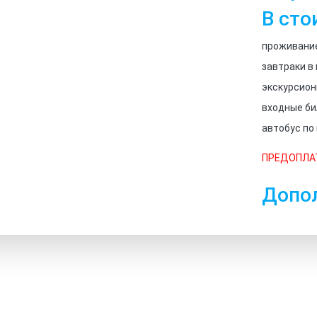
В сто
проживание
завтраки в
экскурсио
входные би
автобус по
ПРЕДОПЛАТ
Допо