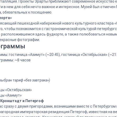
нсталляция. Проекты Эрарты приближают современное искусство к
 в нем для себя нечто важное и интересное. Музей был отмечен N
а, обязательных к посещению.
порта»
рясающей пешеходной набережной нового культурного кластера «С
о, чтобы познакомится с гастрономической культурой петербургс
 в расположившемся здесь фудкорте, а также полюбоваться нов
рекрасные фотографии.
ограммы
мы: гостиница «Азимут» (~20:45), гостиница «Октябрьская» (~21:
граммы: ~8 часов
 выбран тариф «без завтрака»)
цы «Октябрьская»
цы «Азимут»
в Кронштадт и Петергоф
с сразу с двумя пригородами, возникшими вместе с Петербургом в 
 загородная императорская резиденция Петергоф, известная на в