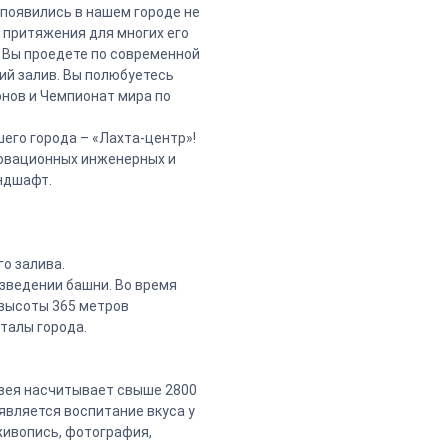
 появились в нашем городе не
 притяжения для многих его
. Вы проедете по современной
ий залив. Вы полюбуетесь
нов и Чемпионат мира по
шего города – «Лахта-центр»!
новационных инженерных и
ндшафт.
о залива.
озведении башни. Во время
 высоты 365 метров
талы города.
узея насчитывает свыше 2800
является воспитание вкуса у
живопись, фотография,