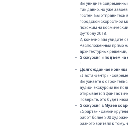
Вы увидите современный
так давно, но уже завое
гостей. Вы отправитесь
городской скоростной м
похожим на космический
футболу 2018.
И, конечно, Вы увидите 
Расположенный прямо на
архитектурных решений,
Экскурсия и подъем на
!
Долгожданная новинка
«Лахта-центр» - совреме
Вы узнаете о строитель
аудио- экскурсии вы по
открывается фантастичес
Поверьте, это будет нез
Экскурсия в Музее сов
«Эрарта» - самый крупн
работ более 300 художни
разного зрителя к тому,