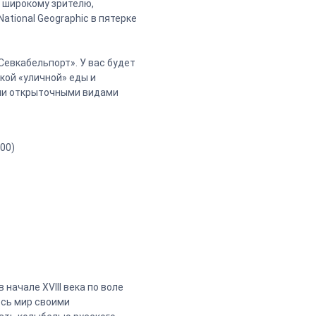
 широкому зрителю,
ational Geographic в пятерке
евкабельпорт». У вас будет
кой «уличной» еды и
ыми открыточными видами
00)
начале XVIII века по воле
есь мир своими