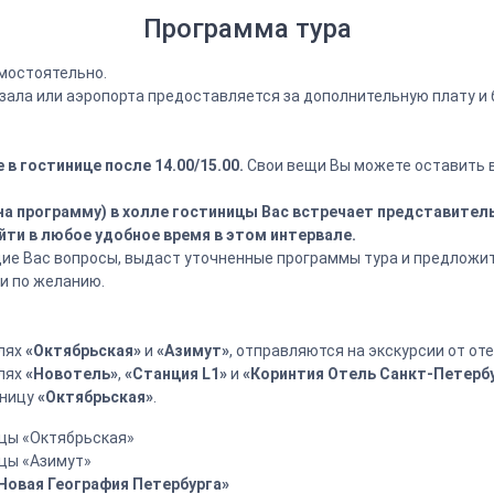
Программа тура
мостоятельно.
зала или аэропорта предоставляется за дополнительную плату и б
в гостинице после 14.00/15.00.
Свои вещи Вы можете оставить в
а на программу) в холле гостиницы Вас встречает представите
ти в любое удобное время в этом интервале.
щие Вас вопросы, выдаст уточненные программы тура и предложи
и по желанию.
елях
«Октябрьская»
и
«Азимут»
, отправляются на экскурсии от от
елях
«Новотель»
,
«Станция L1»
и
«Коринтия Отель Санкт-Петерб
иницу
«Октябрьская»
.
цы «Октябрьская»
цы «Азимут»
«Новая География Петербурга»