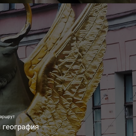
маршрут
 география