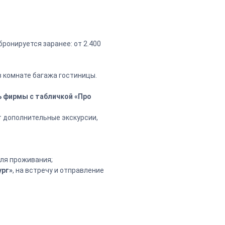
ронируется заранее: от 2.400
 комнате багажа гостиницы.
ль фирмы с табличкой «Про
т дополнительные экскурсии,
еля проживания;
ург»
, на встречу и отправление