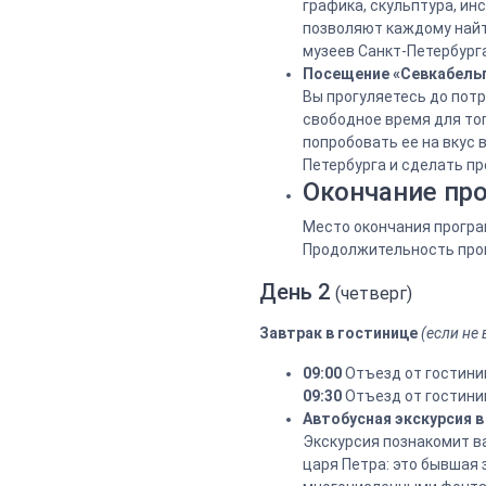
графика, скульптура, и
позволяют каждому найти
музеев Санкт-Петербург
Посещение «Севкабель
Вы прогуляетесь до пот
свободное время для тог
попробовать ее на вкус
Петербурга и сделать п
Окончание пр
Место окончания програм
Продолжительность про
День 2
(четверг)
Завтрак в гостинице
(если не
09:00
Отъезд от гостини
09:30
Отъезд от гостини
Автобусная экскурсия 
Экскурсия познакомит ва
царя Петра: это бывшая