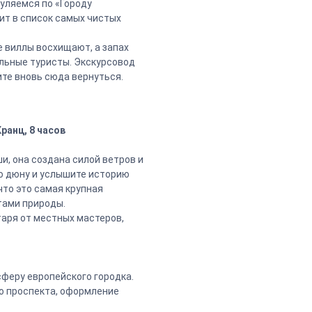
гуляемся по «Городу
ит в список самых чистых
 виллы восхищают, а запах
ельные туристы. Экскурсовод
те вновь сюда вернуться.
ранц, 8 часов
и, она создана силой ветров и
ю дюну и услышите историю
что это самая крупная
тами природы.
таря от местных мастеров,
феру европейского городка.
го проспекта, оформление