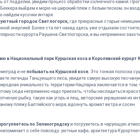
ь от подделки, увидим процесс обработки солнечного камня. Про
 Беккера выйдем к морю на широкий пляж с белым песком, он вход
о найдем кусочки янтаря.
уютный городок Светлогорск,
где прекрасные старые немецкие
нной энергией. Более ста лет назад здесь уже отдыхали состоят
лярности курорта Раушена-Светлогорска, и вы непременно захоти
сию в Национальный парк Куршская коса и Королевский курорт К
нинград и не
побывать на Куршской косе.
Это тонкая полоска суш
наете легенды Танцующего леса, увидите самую высокую песчану
иродная уникальность территории Нацпарка заключается в том, 
этому сюда непременно надо приехать, чтобы насладиться красо
пченую рыбку, такую как угорь и лещ, авторские украшения из ян
аному пляжу Балтийского моря, вдохнуть аромат ветра и сосен.
прогуляетесь по Зеленоградску
и погрузитесь в чарующую атмос
напоминает о себе повсюду: уютные кафе, архитектура Курортно