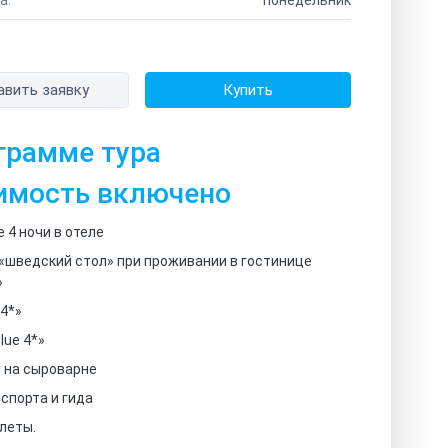
авить заявку
Купить
грамме тура
имость включено
 4 ночи в отеле
 «шведский стол» при проживании в гостинице
»
 4*»
lue 4*»
 на сыроварне
нспорта и гида
леты.