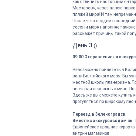
как отличить настоящий янтар
Мастеров», через аллею парка
пляжей мира! И там непременн
После чего поедем в соседний
сосен и моря наполняет жизне
расскажет причины такой попу
День 3
()
09:00 Отправление на экскур
Невозможно прилететь в Кали
волн Балтийского моря. Вы уз
местной школы планеризма. Пр
песчаная пересыпь в мире. По
Здесь же вы сможете купить ко
прогуляться по широкому песч
Переезд в Зеленоградск
Вместе с экскурсоводом вы 
Европейское прошлое курорта 
витрин магазинов.