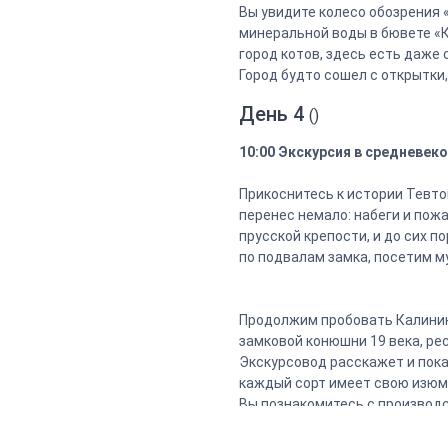
Вы увидите колесо обозрения 
минеральной воды в бювете «К
город котов, здесь есть даже
Город будто сошел с открытки,
День 4
()
10:00 Экскурсия в средневек
Прикоснитесь к истории Тевто
перенес немало: набеги и пожа
прусской крепости, и до сих 
по подвалам замка, посетим м
Продолжим пробовать Калинин
замковой конюшни 19 века, ре
Экскурсовод расскажет и покаж
каждый сорт имеет свою изюм
Вы познакомитесь с производ
дегустации: для вас сыр, ма