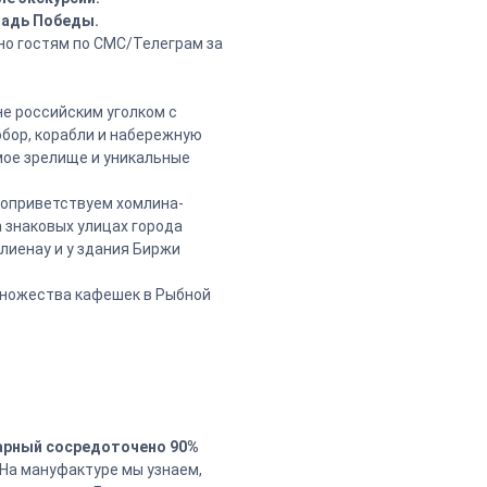
ощадь Победы.
но гостям по СМС/Телеграм за
е российским уголком с
бор, корабли и набережную
мое зрелище и уникальные
поприветствуем хомлина-
а знаковых улицах города
лиенау и у здания Биржи
множества кафешек в Рыбной
арный сосредоточено 90%
 На мануфактуре мы узнаем,