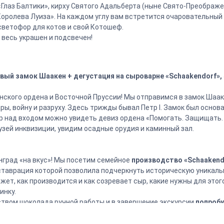
«Глаз Балтики», кирху Святого Адальберта (ныне Свято-Преображе
оролева Луиза». На каждом углу вам встретится очаровательный 
 светофор для котов и свой Котошеф.
 весь украшен и подсвечен!
овый замок Шаакен + дегустация на сыроварне «Schaakendorf», 
нского ордена и Восточной Пруссии! Мы отправимся в замок Шаак
ры, войну и разруху. Здесь трижды бывал Петр I. Замок был основа
пор над входом можно увидеть девиз ордена «Помогать. Защищать
узей инквизиции, увидим осадные орудия и каминный зал.
град «на вкус»! Мы посетим семейное
производство «Schaakend
ставрация которой позволила подчеркнуть историческую уникаль
ет, как производится и как созревает сыр, какие нужны для этого 
инку.
ством шоколада ручной работы и в завершение экскурсии
попробу
рципан, шоколад и бокал вина/воды.