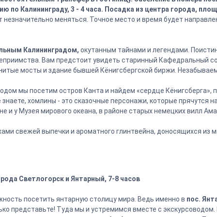
ию по Калининграду, 3 - 4 часа. Посадка из центра города, пл
 незначительно меняться. Точное место и время будет направле
ельным Калининградом,
окутанным тайнами и легендами. Поистин
еприимства. Вам предстоит увидеть старинный Кафедральный со
енитые мосты и здание бывшей Кёнигсбергской биржи. Незабывае
водом мы посетим остров Канта и найдем «сердце Кёнигсберга», 
 знаете, хомлины - это сказочные персонажи, которые прячутся н
не и у Музея мирового океана, в районе старых немецких вилл Ама
ахами свежей выпечки и ароматного глинтвейна, доносящихся из 
орода Светлогорск и Янтарный, 7-8 часов
жность посетить янтарную столицу мира. Ведь именно в
пос. Янт
ько представьте! Туда мы и устремимся вместе с экскурсоводом.