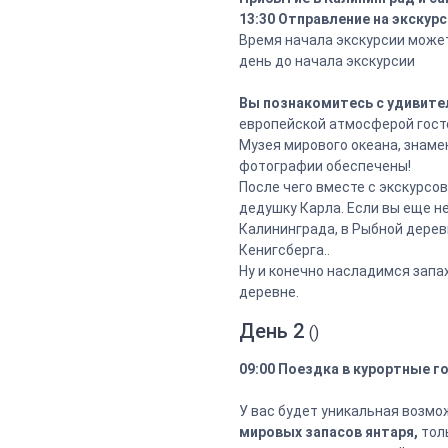
13:30 Отправление на экскурс
Время начала экскурсии может
день до начала экскурсии
Вы познакомитесь с удивит
европейской атмосферой гост
Музея мирового океана, знам
фотографии обеспечены!
После чего вместе с экскурсо
дедушку Карла. Если вы еще не
Калининграда, в Рыбной дерев
Кенигсберга..
Ну и конечно насладимся зап
деревне.
День 2
()
09:00 Поездка в курортные г
У вас будет уникальная возмо
мировых запасов янтаря,
тол