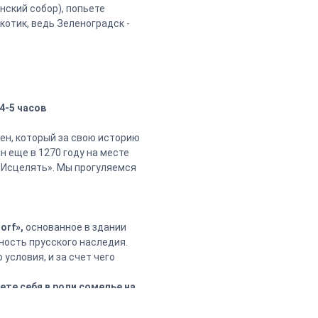
нский собор), попьете
котик, ведь Зеленоградск -
4-5 часов
ен, который за свою историю
н еще в 1270 году на месте
. Исцелять». Мы прогуляемся
orf»,
основанное в здании
ность прусского наследия.
условия, и за счет чего
ете себя в роли сомелье на